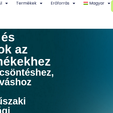
ül
Termékek
Erőforrás
Magyar
 és
ok az
mékekhez
ccsöntéshez,
úváshoz
űszaki
ági