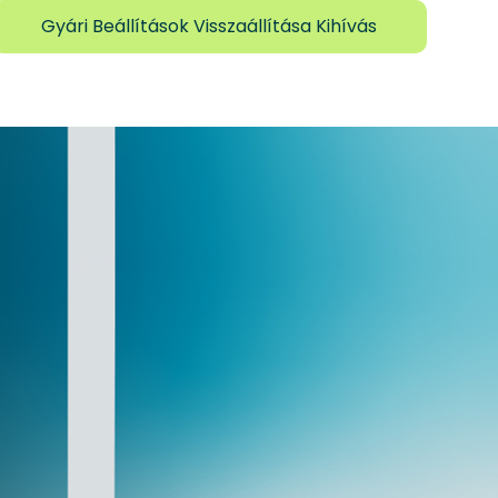
Gyári Beállítások Visszaállítása Kihívás