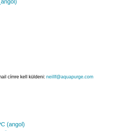
(angol)
il címre kell küldeni:
neillf@aquapurge.com
C (angol)