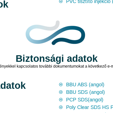
PVC tisztító injekció 
ok
Biztonsági adatok
ényekkel kapcsolatos további dokumentumokat a következő e-ma
adatok
BBU ABS (angol)
BBU SDS (angol)
PCP SDS(angol)
Poly Clear SDS HS P