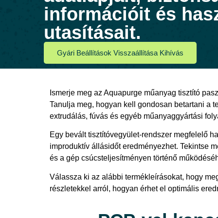
információit és has
utasításait.
Gyári Beállítások Visszaállítása Kihívás
Ismerje meg az Aquapurge műanyag tisztító pasz
Tanulja meg, hogyan kell gondosan betartani a te
extrudálás, fúvás és egyéb műanyaggyártási fol
Egy bevált tisztítóvegyület-rendszer megfelelő 
improduktív állásidőt eredményezhet. Tekintse m
és a gép csúcsteljesítményen történő működéséhe
Válassza ki az alábbi termékleírásokat, hogy meg
részletekkel arról, hogyan érhet el optimális ere