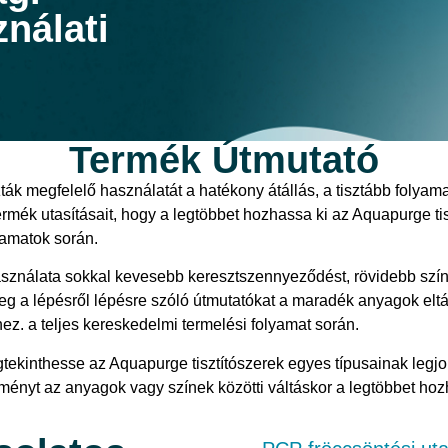
ználati
Termék Útmutató
ták megfelelő használatát a hatékony átállás, a tisztább foly
rmék utasításait, hogy a legtöbbet hozhassa ki az Aquapurge tis
yamatok során.
használata sokkal kevesebb keresztszennyeződést, rövidebb szí
eg a lépésről lépésre szóló útmutatókat a maradék anyagok eltá
z. a teljes kereskedelmi termelési folyamat során.
tekinthesse az Aquapurge tisztítószerek egyes típusainak legjob
dményt az anyagok vagy színek közötti váltáskor a legtöbbet hozh