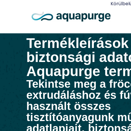
Körülbel
Termékleírások
biztonsági adat
Aquapurge ter
Tekintse meg a frö
extrudáláshoz és f
használt összes
tisztítóanyagunk m
adatlapjait, biztons