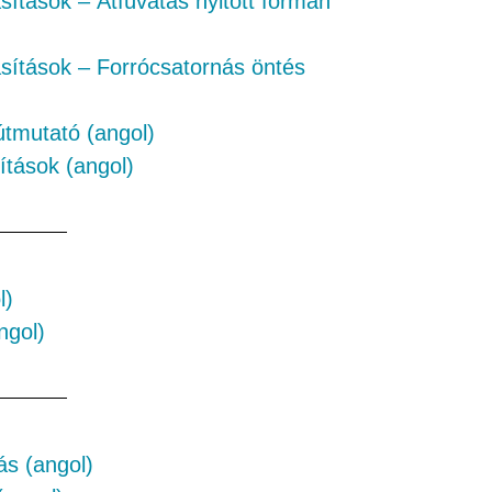
sítások – Átfúvatás nyitott formán
sítások – Forrócsatornás öntés
útmutató (angol)
ítások (angol)
l)
ngol)
ás (angol)