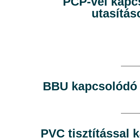
PCP-vel kapc
utasítás
BBU kapcsolódó 
PVC tisztítással 