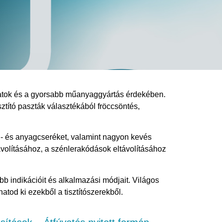
amatok és a gyorsabb műanyaggyártás érdekében.
ztító paszták választékából fröccsöntés,
n- és anyagcseréket, valamint nagyon kevés
volításához, a szénlerakódások eltávolításához
b indikációit és alkalmazási módjait. Világos
atod ki ezekből a tisztítószerekből.