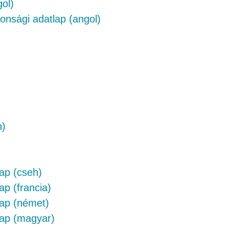
ol)
tonsági adatlap (angol)
n)
ap (cseh)
ap (francia)
lap (német)
lap (magyar)