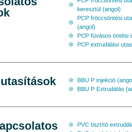
solatos
PCP fröccsöntési uta
keresztül (angol)
ok
PCP fröccsöntési uta
(angol)
PCP fúvásos öntési 
PCP extrudálási utas
utasítások
BBU P injekció (ango
BBU P Extrudálás (a
kapcsolatos
PVC tisztító extrudál