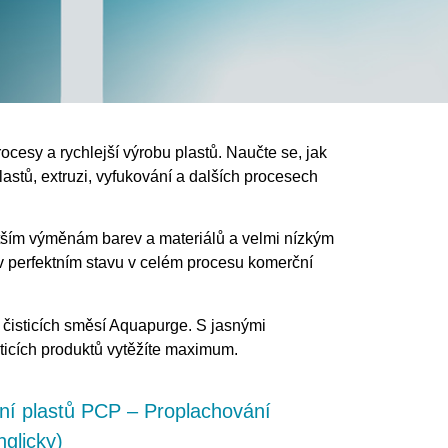
rocesy a rychlejší výrobu plastů. Naučte se, jak
lastů, extruzi, vyfukování a dalších procesech
tším výměnám barev a materiálů a velmi nízkým
j v perfektním stavu v celém procesu komerční
y čisticích směsí Aquapurge. S jasnými
sticích produktů vytěžíte maximum.
ání plastů PCP – Proplachování
glicky)