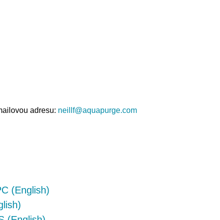
mailovou adresu:
neillf@aquapurge.com
C (English)
lish)
 (English)