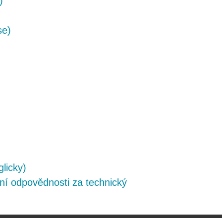
)
se)
glicky)
ní odpovědnosti za technický