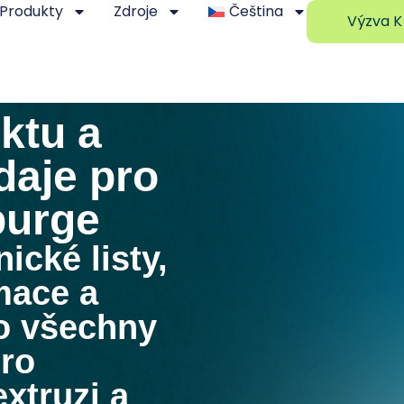
Produkty
Zdroje
Čeština
Výzva K
ktu a
daje pro
purge
ické listy,
mace a
ro všechny
pro
extruzi a