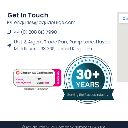
Get In Touch
enquiries@aquapurge.com
44 (0) 208 813 7990
Unit 2, Argent Trade Park, Pump Lane, Hayes,
Middlesex, UB3 3BS, United Kingdom
© Aquapurge 2026 Company Number: 03463169