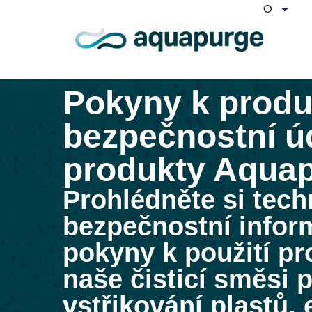
O
Pokyny k produ
bezpečnostní ú
produkty Aqua
Prohlédněte si techn
bezpečnostní infor
pokyny k použití p
naše čisticí směsi 
vstřikování plastů, 