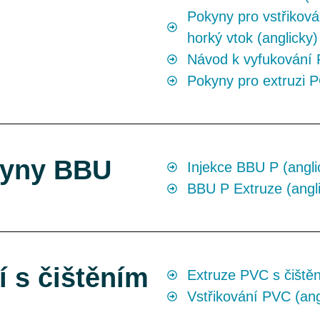
Pokyny pro vstřiková
horký vtok (anglicky)
Návod k vyfukování 
Pokyny pro extruzi P
kyny BBU
Injekce BBU P (angli
BBU P Extruze (angl
í s čištěním
Extruze PVC s čištěn
Vstřikování PVC (ang