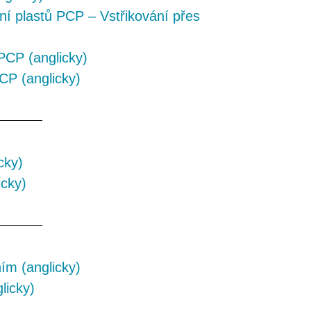
ní plastů PCP – Vstřikování přes
PCP (anglicky)
CP (anglicky)
cky)
icky)
ím (anglicky)
licky)