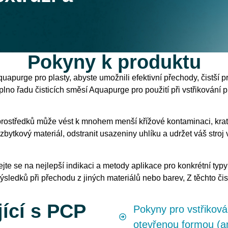
Pokyny k produktu
Aquapurge pro plasty, abyste umožnili efektivní přechody, čistší p
lno řadu čisticích směsí Aquapurge pro použití při vstřikování p
prostředků může vést k mnohem menší křížové kontaminaci, kra
 zbytkový materiál, odstranit usazeniny uhlíku a udržet váš stro
te se na nejlepší indikaci a metody aplikace pro konkrétní typ
sledků při přechodu z jiných materiálů nebo barev, Z těchto či
ící s PCP
Pokyny pro vstřikov
otevřenou formou (an