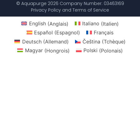
© Aquapurge 2026 Company Number: 03463169
Privacy Policy and Terms of Service
English
(
Anglais
)
Italiano
(
Italien
)
Español
(
Espagnol
)
Français
Deutsch
(
Allemand
)
Čeština
(
Tchèque
)
Magyar
(
Hongrois
)
Polski
(
Polonais
)