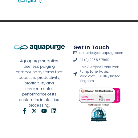
Get In Touch
enquiries@aquapurge.com
44 (0) 208 813 7990
Aquapurge supplies
peerless purging
Unit 2, Argent Trade Park,
Pump Lane, Hayes,
compound systems that
Middlesex, UB3 3BS, United
boost the productivity,
Kingdom
profitability and
environmental
performance of its
customers in plastics
processing.