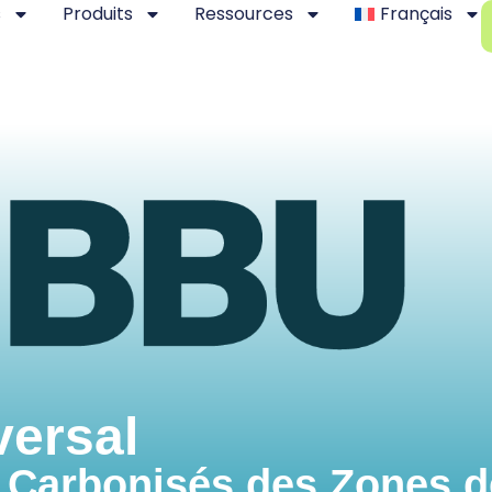
s
Produits
Ressources
Français
versal
s Carbonisés des Zones d