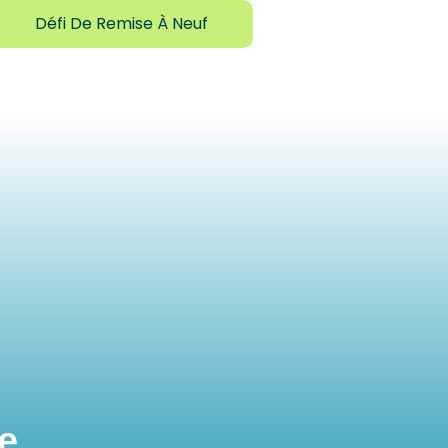
Défi De Remise À Neuf
e