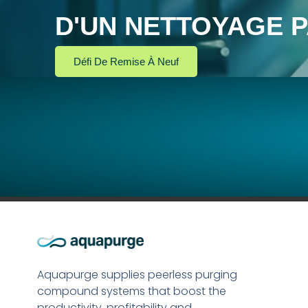
D'UN NETTOYAGE P
Défi De Remise À Neuf
Aquapurge supplies peerless purging
compound systems that boost the
productivity, profitability and