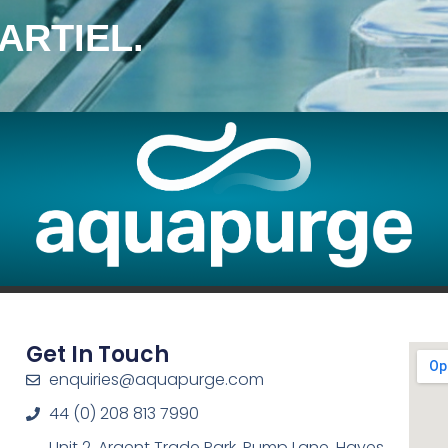
ARTIEL.
Get In Touch
enquiries@aquapurge.com
44 (0) 208 813 7990
Unit 2, Argent Trade Park, Pump Lane, Hayes,