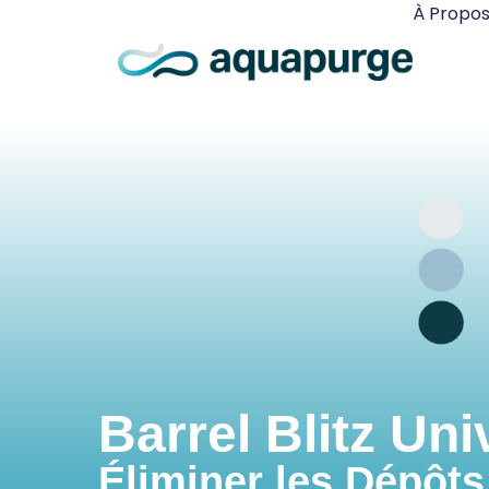
À Propo
Barrel Blitz Uni
Éliminer les Dépôt