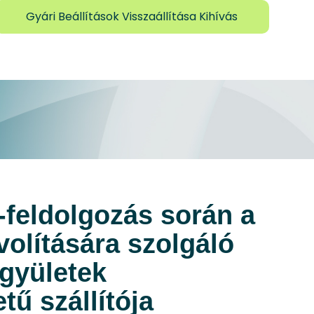
Gyári Beállítások Visszaállítása Kihívás
feldolgozás során a
volítására szolgáló
együletek
tű szállítója