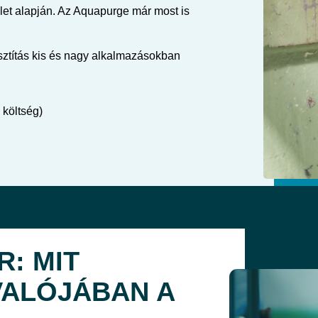
et alapján. Az Aquapurge már most is
isztítás kis és nagy alkalmazásokban
 költség)
R: MIT
VALÓJÁBAN A