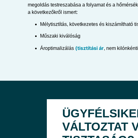
megoldás testreszabása a folyamat és a hőmérsékl
a következőkről ismert:
Mélytisztítás, következetes és kiszámítható t
Műszaki kiválóság
(tisztítási ár
Ároptimalizálás
, nem kilónkénti
ÜGYFÉLSIKE
VÁLTOZTAT 