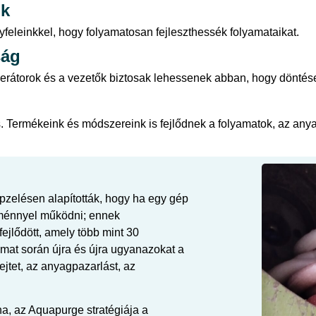
ók
feleinkkel, hogy folyamatosan fejleszthessék folyamataikat.
ság
erátorok és a vezetők biztosak lehessenek abban, hogy döntés
s. Termékeink és módszereink is fejlődnek a folyamatok, az any
pzelésen alapították, hogy ha egy gép
ítménnyel működni; ennek
jlődött, amely több mint 30
amat során újra és újra ugyanazokat a
ejtet, az anyagpazarlást, az
na, az Aquapurge stratégiája a