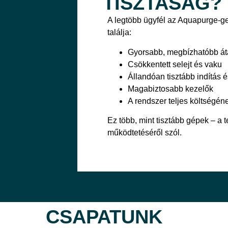
TISZTASÁG?
A legtöbb ügyfél az Aquapurge-g
találja:
Gyorsabb, megbízhatóbb át
Csökkentett selejt és vaku
Állandóan tisztább indítás
Magabiztosabb kezelők
A rendszer teljes költségé
Ez több, mint tisztább gépek – a 
működtetéséről szól.
CSAPATUNK