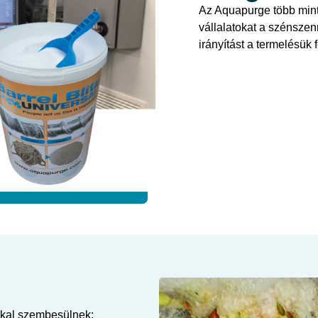
Az Aquapurge több mint 
vállalatokat a szénsze
irányítást a termelésük f
kkal szembesülnek: