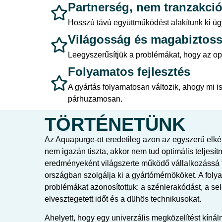
Partnerség, nem tranzakci
Hosszú távú együttműködést alakítunk ki ügy
Világosság és magabiztos
Leegyszerűsítjük a problémákat, hogy az op
Folyamatos fejlesztés
A gyártás folyamatosan változik, ahogy mi i
párhuzamosan.
TÖRTÉNETÜNK
Az Aquapurge-ot eredetileg azon az egyszerű elké
nem igazán tiszta, akkor nem tud optimális teljes
eredményeként világszerte működő vállalkozássá fe
országban szolgálja ki a gyártómérnököket. A foly
problémákat azonosítottuk: a szénlerakódást, a sel
elvesztegetett időt és a dühös technikusokat.
Ahelyett, hogy egy univerzális megközelítést kínál