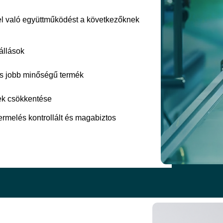
el való együttműködést a következőknek
állások
 és jobb minőségű termék
nek csökkentése
termelés kontrollált és magabiztos