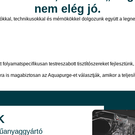
nem elég jó.
ozókkal, technikusokkal és mérnökökkel dolgozunk együtt a leg
t folyamatspecifikusan testreszabott tisztítószereket fejlesztünk
ra is magabiztosan az Aquapurge-et választják, amikor a telje
K
műanyaggyártó