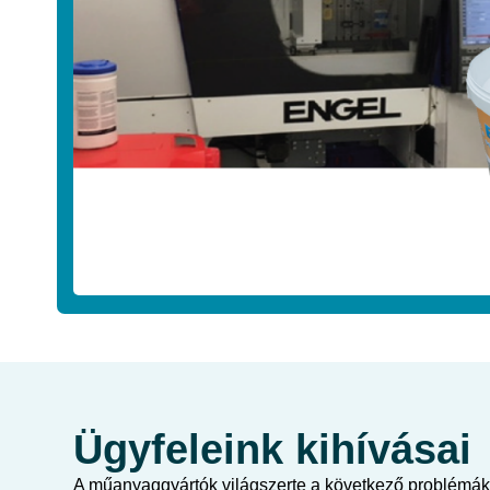
Ügyfeleink kihívásai
A műanyaggyártók világszerte a következő problémá