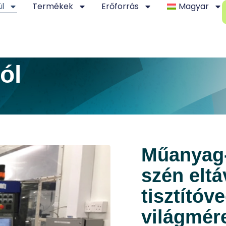
ül
Termékek
Erőforrás
Magyar
ól
Műanyag-
szén eltá
tisztítóv
világmére