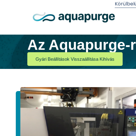
Körülbel
Az Aquapurge-r
Gyári Beállítások Visszaállítása Kihívás