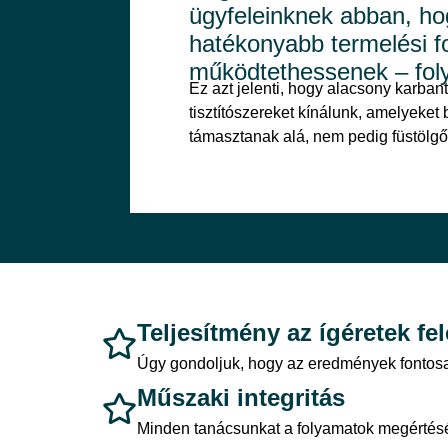
ügyfeleinknek abban, ho
hatékonyabb termelési f
működtethessenek – fol
Ez azt jelenti, hogy alacsony karban
tisztítószereket kínálunk, amelyeket
támasztanak alá, nem pedig füstölgő
Teljesítmény az ígéretek fel
Úgy gondoljuk, hogy az eredmények fontosab
Műszaki integritás
Minden tanácsunkat a folyamatok megértésé