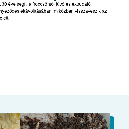
30 éve segíti a fröccsöntő, fúvó és extrudáló
nnyeződés eltávolításában, miközben visszaveszik az
elett.