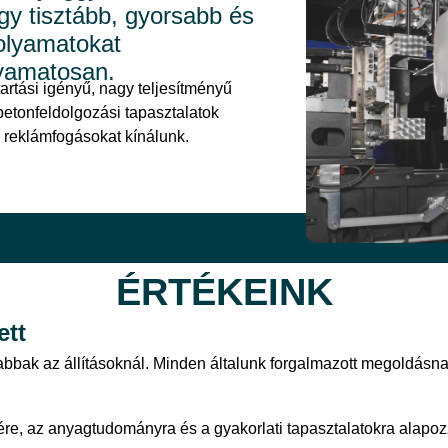
gy tisztább, gyorsabb és
olyamatokat
yamatosan.
tartási igényű, nagy teljesítményű
 betonfeldolgozási tapasztalatok
 reklámfogásokat kínálunk.
ÉRTÉKEINK
ett
bak az állításoknál. Minden általunk forgalmazott megoldásna
re, az anyagtudományra és a gyakorlati tapasztalatokra alapo