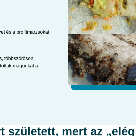
et és a profitmarzsokat
s, többszörösen
rtottuk magunkat a
 született, mert az „el