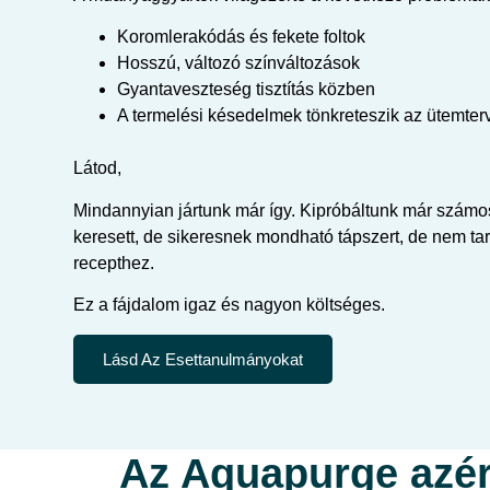
Koromlerakódás és fekete foltok
Hosszú, változó színváltozások
Gyantaveszteség tisztítás közben
A termelési késedelmek tönkreteszik az ütemterv
Látod,
Mindannyian jártunk már így. Kipróbáltunk már számo
keresett, de sikeresnek mondható tápszert, de nem ta
recepthez.
Ez a fájdalom igaz és nagyon költséges.
Lásd Az Esettanulmányokat
Az Aquapurge azért