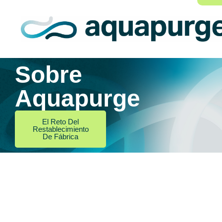
Sobre
Aquapurge
El Reto Del
Restablecimiento
De Fábrica