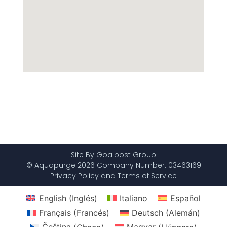
Site By Goalpost Group
© Aquapurge 2026 Company Number: 03463169
Privacy Policy and Terms of Service
English
(
Inglés
)
Italiano
Español
Français
(
Francés
)
Deutsch
(
Alemán
)