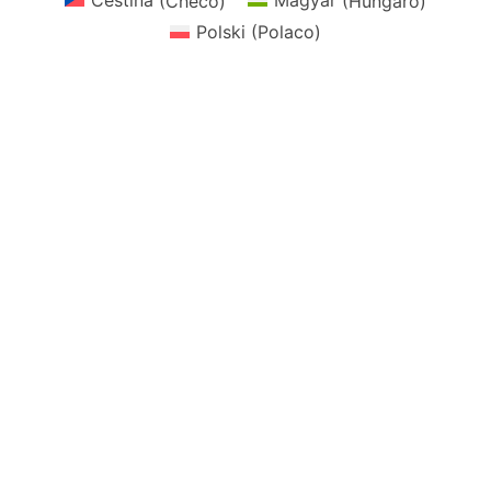
Čeština
(
Checo
)
Magyar
(
Húngaro
)
Polski
(
Polaco
)