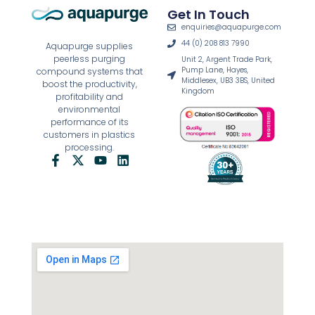
Get In Touch
enquiries@aquapurge.com
44 (0) 208 813 7990
Aquapurge supplies
peerless purging
Unit 2, Argent Trade Park,
Pump Lane, Hayes,
compound systems that
Middlesex, UB3 3BS, United
boost the productivity,
Kingdom
profitability and
environmental
performance of its
customers in plastics
processing.