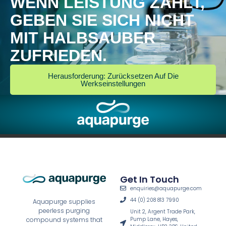
WENN LEISTUNG ZÄHLT,
GEBEN SIE SICH NICHT
MIT HALBSAUBER
ZUFRIEDEN.
Herausforderung: Zurücksetzen Auf Die
Werkseinstellungen
Get In Touch
enquiries@aquapurge.com
44 (0) 208 813 7990
Aquapurge supplies
peerless purging
Unit 2, Argent Trade Park,
Pump Lane, Hayes,
compound systems that