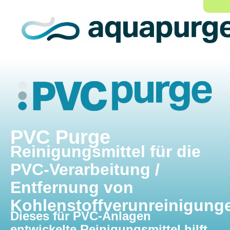
PVC Purge
Reinigungsmittel für die
PVC-Verarbeitung /
Entfernung von
Kohlenstoffverunreinigung
Dieses für PVC-Anlagen
entwickelte Reinigungsmittel hilft