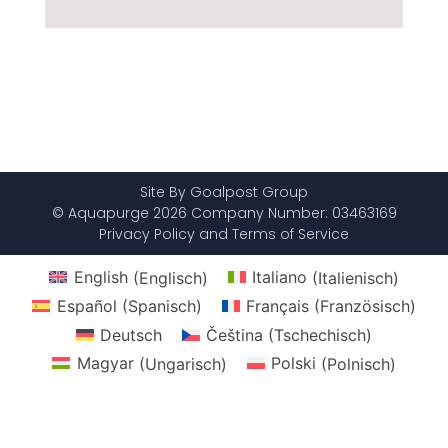
Site By Goalpost Group
© Aquapurge 2026 Company Number: 03463169
Privacy Policy and Terms of Service
English
(
Englisch
)
Italiano
(
Italienisch
)
Español
(
Spanisch
)
Français
(
Französisch
)
Deutsch
Čeština
(
Tschechisch
)
Magyar
(
Ungarisch
)
Polski
(
Polnisch
)