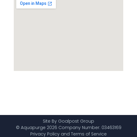
Site By Goalpost Group
© Aquapurge 2026 Company Number: 03463169
Privacy Policy and Terms of Service