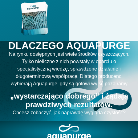
DLACZEGO AQUAPURGE
Na rynku dostępnych jest wiele środków czyszczących.
Tylko nieliczne z nich powstały w oparciu o
specjalistyczną wiedzę, sprawdzone działanie i
długoterminową współpracę. Dlatego producenci
wybierają Aquapurge, gdy są gotowi wyjść poza ramy
„wystarczająco dobrego” i żądają
prawdziwych rezultatów.
Chcesz zobaczyć, jak naprawdę wygląda czystość?