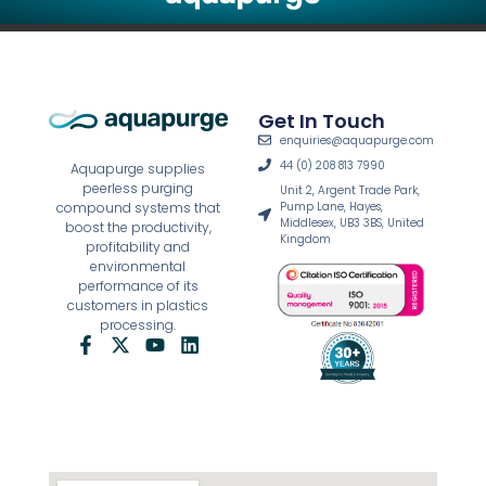
Get In Touch
enquiries@aquapurge.com
44 (0) 208 813 7990
Aquapurge supplies
peerless purging
Unit 2, Argent Trade Park,
Pump Lane, Hayes,
compound systems that
Middlesex, UB3 3BS, United
boost the productivity,
Kingdom
profitability and
environmental
performance of its
customers in plastics
processing.